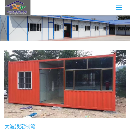
切
换
导
航
大波浪定制箱