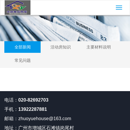
切
换
导
航
全部新闻
活动房知识
主要材料说明
常见问题
电话：
020-82692703
手机：
13922287881
邮箱：
zhuoyuehouse@163.com
地址：
广州市增城区石滩镇岗尾村